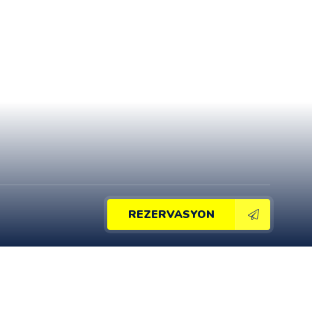
REZERVASYON
DİĞER PAYLAŞIMLAR