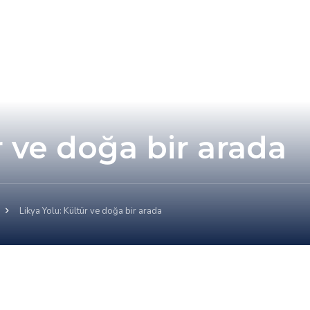
r ve doğa bir arada
Likya Yolu: Kültür ve doğa bir arada
1666