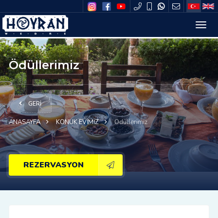
Ödüllerimiz
GERİ
ANASAYFA
KONUK EVİMİZ
Ödüllerimiz
REZERVASYON