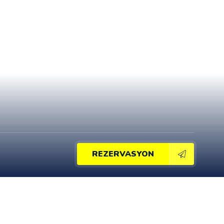
REZERVASYON
DİĞER PAYLAŞIMLAR