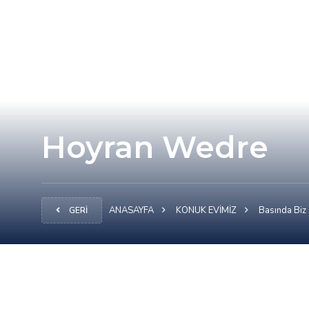
Hoyran Wedre
ANASAYFA
KONUK EVİMİZ
Basında Biz
GERİ